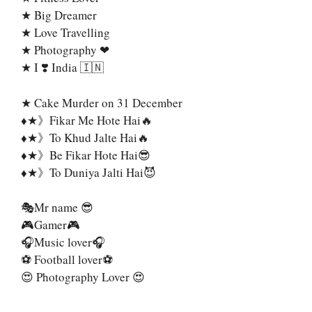
★ Big Dreamer
★ Love Travelling
★ Photography ❤
★ I ❣️ India 🇮🇳
★ Cake Murder on 31 December
♦️★》Fikar Me Hote Hai🔥
♦️★》To Khud Jalte Hai🔥
♦️★》Be Fikar Hote Hai😎
♦️★》To Duniya Jalti Hai😈
🎭Mr name 😎
🎮Gamer🎮
🎧Music lover🎧
⚽ Football lover⚽
😍 Photography Lover 😍