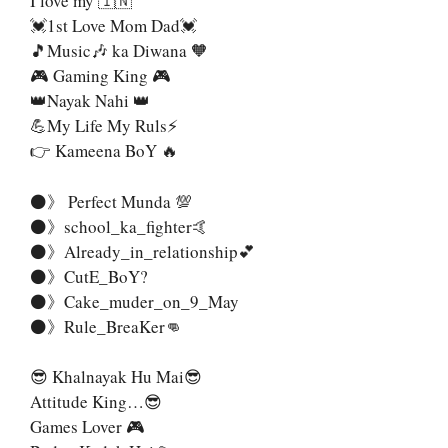
I love my 🇮🇳
💓1st Love Mom Dad💓
🎵Music🎶 ka Diwana 🧡
🎮 Gaming King 🎮
👑Nayak Nahi 👑
💪My Life My Ruls⚡
👉 Kameena BoY 🔥
⚫》 Perfect Munda 💯
⚫》school_ka_fighter🤙
⚫》Already_in_relationship💕
⚫》CutE_BoY?
⚫》Cake_muder_on_9_May
⚫》Rule_BreaKer👊
😎 Khalnayak Hu Mai😎
Attitude King…😎
Games Lover 🎮