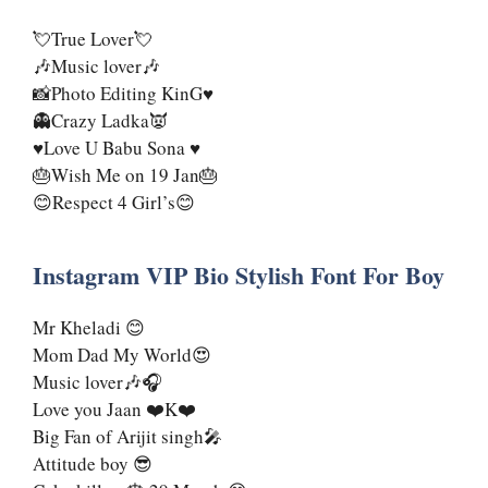
💘True Lover💘
🎶Music lover🎶
📸Photo Editing KinG♥️
👻Crazy Ladka👿
♥️Love U Babu Sona ♥️
🎂Wish Me on 19 Jan🎂
😊Respect 4 Girl’s😊
Instagram VIP Bio Stylish Font For Boy
Mr Kheladi 😊
Mom Dad My World😍
Music lover🎶🎧
Love you Jaan ❤️K❤️
Big Fan of Arijit singh🎤
Attitude boy 😎