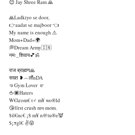
😊 Jay Shree Ram 🙏
🙏Ladkiyo se door,
👉aadat se majboor 👈
My name is enough ⚠️
Mom+Dad=🌍
💭Dream Army🇮🇳
नमः_शिवाय💕ॐ
राज ब्राह्मण🙏
सख्त ❥︵लौंnDA
🤜Gym Lover 🤛
🖕🏿Haters
W€l¢om€ t♂ m¥ wo®ld
😘fírѕt cruѕh mч mσm.
$il€nc€ ¡$ m¥ n@tu®e👿
$¡πgl€ ✌😝