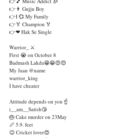
👉🎵 Music Addict 🎻
👉👨 Gujju Boy
👉I 💞 My Family
👉🏅 Champion 🏅
👉❤ Hak Se Single
Warrior_ ⚔️
First 😭 on October 8
Badmash Lakda😁😁😍😍
My Jaan @name
warrior_king
I have cheater
Attitude depends on you ☝️
i__am__Satish😘
🎂 Cake murder on 23May
📏 5.9. feet
😉 Cricket lover😍