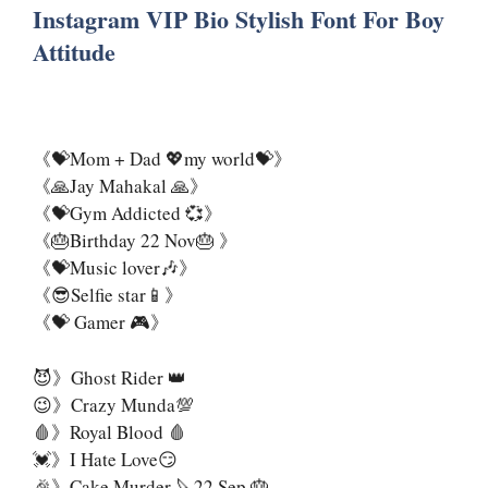
Instagram VIP Bio Stylish Font For Boy
Attitude
《💝Mom + Dad 💖my world💝》
《🙏Jay Mahakal 🙏》
《💝Gym Addicted 💞》
《🎂Birthday 22 Nov🎂 》
《💝Music lover🎶》
《😎Selfie star📱》
《💝 Gamer 🎮》
😈》Ghost Rider 👑
😉》Crazy Munda💯
🩸》Royal Blood 🩸
💓》I Hate Love😏
🎉》Cake Murder 🔪22 Sep 🎂