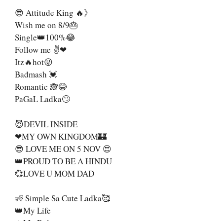
😎 Attitude King 🔥》
Wish me on 8/9🎂
Single👑100%😂
Follow me ✌❤
Itz🔥hot😜
Badmash 💓
Romantic 🙈😂
PaGaL Ladka🙄
😈DEVIL INSIDE
❤MY OWN KINGDOM🏰
😎 LOVE ME ON 5 NOV 😍
👑PROUD TO BE A HINDU
💞LOVE U MOM DAD
🧏 Simple Sa Cute Ladka🥰
👑My Life