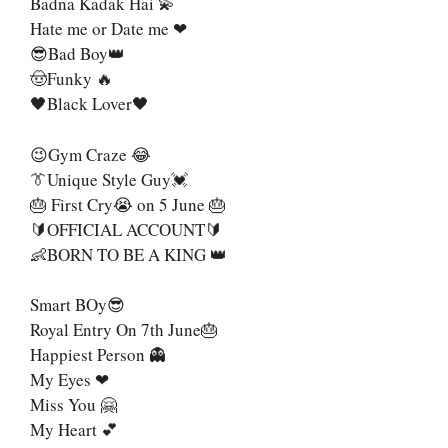
Badna Kadak Hai 💫
Hate me or Date me ❤
😎Bad Boy👑
🤠Funky 🔥
🖤Black Lover🖤
😉Gym Craze 😂
👔Unique Style Guy💓
🎂 First Cry😭 on 5 June 🎂
🔰OFFICIAL ACCOUNT🔰
👶BORN TO BE A KING 👑
Smart BOy😎
Royal Entry On 7th June🎂
Happiest Person 👻
My Eyes ❤
Miss You 🤗
My Heart 💕