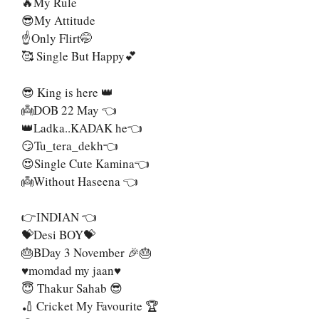
🔥My Rule
😎My Attitude
☝️Only Flirt🤭
🥰 Single But Happy💕
😎 King is here 👑
👼DOB 22 May 👈
👑Ladka..KADAK he👈
😏Tu_tera_dekh👈
😍Single Cute Kamina👈
👼Without Haseena 👈
👉INDIAN 👈
💝Desi BOY💝
🎂BDay 3 November 🎉🎂
♥️momdad my jaan♥️
😇 Thakur Sahab 😎
🏏 Cricket My Favourite 🏆