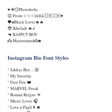
♥️ ✙😏Photoholic
😊 From ☆☆☆ìñdìã🇮🇳🇮🇳♥️
🖤♠︎Black Lover🔥🔥
😎 Kheladi 🔥➹
🔫 RAJPUT BOY
👼 Mastermind👼♣︎
Instagram Bio Font Styles
° Jakkas Boy…😝
° My Favorite
° Free Fire ❤️
° MARVEL Freak
° Roman Reigns 👊
° Music Lover 🎧
° Love u Pagli👩‍🎓