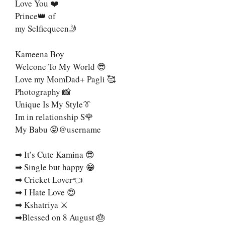
Love You ❤️
Prince👑 of
my Selfiequeen🤳
Kameena Boy
Welcone To My World 😎
Love my MomDad+ Pagli 🥰
Photography 📸
Unique Is My Style👔
Im in relationship S🌹
My Babu 😝@username
➡ It’s Cute Kamina 😎
➡ Single but happy 😁
➡ Cricket Lover👈
➡ I Hate Love 😍
➡ Kshatriya ⚔️
➡Blessed on 8 August 🎂