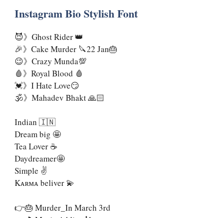
Instagram Bio Stylish Font
😈》Ghost Rider 👑
🎉》Cake Murder 🔪22 Jan🎂
😉》Crazy Munda💯
🩸》Royal Blood 🩸
💓》I Hate Love😏
🕉️》Mahadev Bhakt 🙏🏻
Indian 🇮🇳
Dream big 🤩
Tea Lover ☕
Daydreamer🤩
Simple ✌️
Kᴀʀᴍᴀ beliver 💫
👉🎂 Murder_In March 3rd