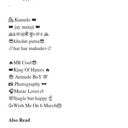
.
💁 Kanudo 👑
👑 jay mataji 👑
🙏k@ણबी कुv@ર 🙏
😎khedut putra😎
📿har har mahadev📿
🔥MR Cool😎
👑King Of Haters 🔥
😎 Attitude BoY 💯
📸 Photography 🕶️
🎧Music Lover🎶
💯Single but happy ☝️
🥳Wish Me On 6 March🎂
Also Read