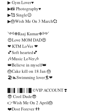
▶ Gym Lover♥️
▶📸 Photography♥️
▶🥰 Single😉
▶🎂Wish Me On 3 March💞
༺❉Raaj Kumar❉༻
😍Love MOM DAD😍
❤ KTM LoVer ❤
💕Soft hearted💕
🎶Music LoVer🎶
👑Believe in myself👑
🎂Cake kill on 18 Jan 🎂
🏖🏊Swimming lover🏄❤
█║▌║█║║█ ©VIP ACCOUNT ❣️
😎 Cool Dude😎
👉Wish Me On 2 April🎂
❤️Dost Forever 👬