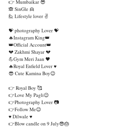
👉 Mumbaikar 😎
🙈 SinGle 👱
🙋 Lifestyle lover ✌
💝 photography Lover 💝
🔥Instagram King👑
👑Official Account👑
💔 Zakhmi Shayar 💔
💪Gym Meri Jaan 🖤
🔥Royal Enfield Lover ♥️
😎 Cute Kamina Boy😉
👉 Royal Boy 🥰
👉Love My Pagli😉
👉Photography Lover 📷
👉Follow Me😉
♥️ Dilwale ♥️
👉Blow candle on 9 July😎🎂