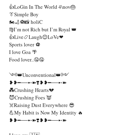
👍LoGin In The World 4\nov🎂
👔Simple Boy
🏍🏏⚽📸 holiC
♍I’m not Rich but I’m Royal 👑
👍Live📿Laugh😊LoVe❤
Sports lover ⚽
I love Goa 🌴
Food lover..🤤🤤
༺👑Unconventional👑༻
❥❥━──➸➽❣️❥❥━──➸➽
💑Crushing Hearts💔
😈Crushing Foes 👿
☠️Raising Dust Everywhere 😎
💪My Habit is Now My Identity 🔥
❥❥━──➸➽❣️❥❥━──➸➽