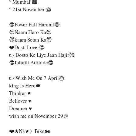
° Mumbai 🏙️
° 21st November 🎂
😎Power Full Harami😂
😌Naam Hero Ka😌
😈kaam Setan Ka😈
❤️Dosti Lover😍
👉Dosto Ke Liye Jaan Hajir🥰
😎Inbuilt Attitude😎
👉Wish Me On 7 April🎂
king Is Here👑
Thinker ♥️
Believer ♥️
Dreamer ♥️
wish me on November 29🎉
❤️★Na★》Bike🏍️