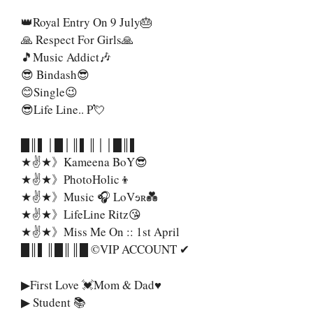
👑Royal Entry On 9 July🎂
🙏 Respect For Girls🙏
🎵Music Addict🎶
😎 Bindash😎
😊Single😉
😎Life Line.. P💘
█║▌│█│║▌║││█║▌
★✌★》Kameena BoY😎
★✌★》PhotoHolic👦
★✌★》Music 🎧 LoVɘʀ💑
★✌★》LifeLine Ritz😘
★✌★》Miss Me On :: 1st April
█║▌║█║║█ ©VIP ACCOUNT ✔
▶First Love 💓Mom & Dad♥️
▶ Student 📚