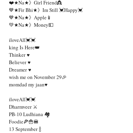
❤️★Na★》Girl Friend👸
💙★Fir Bhi★》Im Still 💓Happy💓
💙★Na★》Apple📱
💚★Na★》Money💵
iloveAll💓💓
king Is Here👑
Thinker ♥️
Believer ♥️
Dreamer ♥️
wish me on November 29🎉
momdad my jaan♥️
iloveAll💓💓
Dharmveer ⚔️
PB-10 Ludhiana 🏘️
Foodie🍕🍟🍔
13 September 🍾