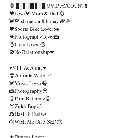
🛑 █║▌║█║║█ ©VIP ACCOUNT❣️
🖤Love💓 Mom & Dad 💞
💓Wish me on 8th may 🎁🎉
🖤Sports Bike Lover🏍️
💓Photography lover📸
😘Gym Lover 😘
🚫No Relationship❤
♥️V.I.P Account ♥️
😎Attitude Wale 📈
💓Music Lover🎧
📸Photography😎
😃Pura Battamiz😜
😚Ziddi Boy🙃
👸Hasi To Fasi😃
🎂Wish Me On 3 SEP 🎂
★ Fitness Lover