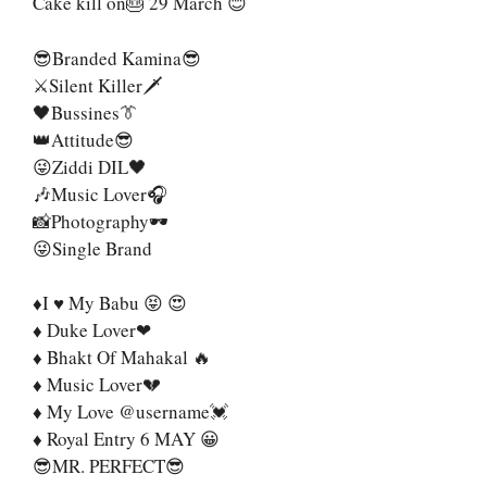
Cake kill on🎂 29 March 😊
😎Branded Kamina😎
⚔️Silent Killer🗡️
🖤Bussines👔
👑Attitude😎
😜Ziddi DIL🖤
🎶Music Lover🎧
📸Photography🕶️
😜Single Brand
♦️I ♥️ My Babu 😝 😍
♦️ Duke Lover❤
♦️ Bhakt Of Mahakal 🔥
♦️ Music Lover💔
♦️ My Love @username💓
♦️ Royal Entry 6 MAY 😀
😎MR. PERFECT😎