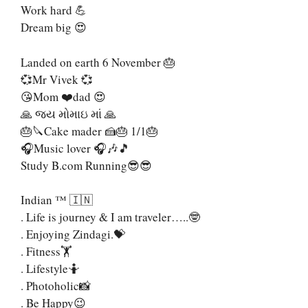
Work hard 💪
Dream big 😍
Landed on earth 6 November 🎂
💞Mr Vivek 💞
😘Mom ❤️dad 😍
🙏 જય મોમાઇ માં 🙏
🎂🔪Cake mader 🍰🎂 1/1🎂
🎧Music lover 🎧🎶🎵
Study B.com Running😎😎
Indian ™ 🇮🇳
. Life is journey & I am traveler…..🤓
. Enjoying Zindagi.💝
. Fitness🏋️
. Lifestyle🤷
. Photoholic📸
. Be Happy😉