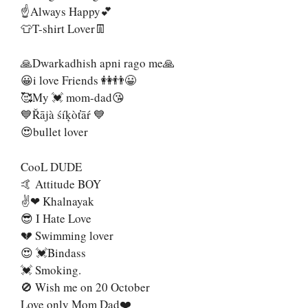
☝Always Happy💕
👕T-shirt Lover👖
🙏Dwarkadhish apni rago me🙏
😀i love Friends 👭👬😀
🥰My 💓 mom-dad😘
💙Řājà śíķòťāŕ 💙
😍bullet lover
CooL DUDE
🤙 Attitude BOY
✌❤ Khalnayak
😎 I Hate Love
💔 Swimming lover
😍 💓Bindass
💓 Smoking.
🚫 Wish me on 20 October
Love only Mom Dad❤️