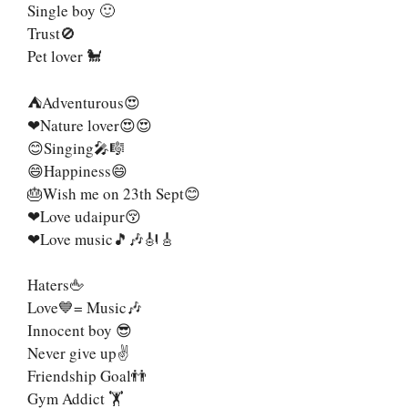
Single boy 🙂
Trust🚫
Pet lover 🐩
⛺Adventurous😍
❤Nature lover😍😍
😊Singing🎤🎼
😄Happiness😄
🎂Wish me on 23th Sept😊
❤Love udaipur😚
❤Love music🎵🎶🎻🎸
Haters🖕
Love💙= Music🎶
Innocent boy 😎
Never give up✌️
Friendship Goal👬
Gym Addict 🏋️