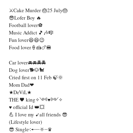
⚔️Cake Murder 🎂25 July🎂
😎Lofer Boy 🔥
Football lover⚽
Music Addict 🎵🎶🎼
Fun lover😆😆😉
Food lover🍦🍰🍗🍔
Car lover🚘🚘🚔🚔
Dog lover🐕🐶🐩
Cried first on 11 Feb 🍃🌞
Mom Dad❤
★DeViL★
THE 🖤 king✧༺♥༻✧
♥️ official Id 👑💥
💪 I love my ➹all friends 😎
(Lifestyle lover)
😎 Single༶•┈┈⛧┈♛