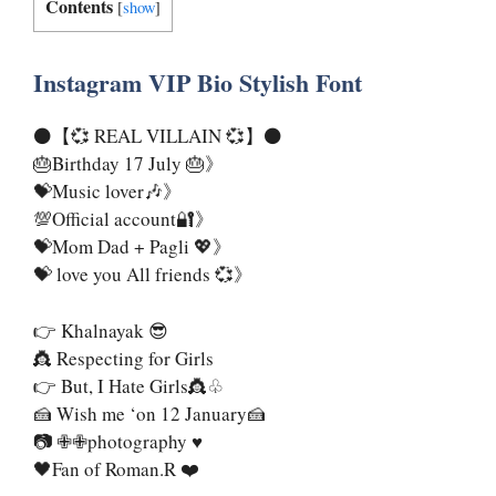
Contents
[
show
]
Instagram VIP Bio Stylish Font
⚫【💞 REAL VILLAIN 💞】⚫
🎂Birthday 17 July 🎂》
💝Music lover🎶》
💯Official account🔐》
💝Mom Dad + Pagli 💖》
💝 love you All friends 💞》
👉 Khalnayak 😎
👸 Respecting for Girls
👉 But, I Hate Girls👸♧
🍰 Wish me ‘on 12 January🍰
📷 ✙✙photography ♥️
🖤Fan of Roman.R ❤️