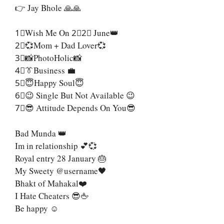
👉 Jay Bhole 🙏🙏
1⃣Wish Me On 2⃣2⃣ June👑
2⃣💞Mom + Dad Lover💞
3⃣📸PhotoHolic📸
4⃣👔Business 💼
5⃣😇Happy Soul😇
6⃣😉 Single But Not Available 😉
7⃣😎 Attitude Depends On You😎
Bad Munda 👑
Im in relationship 💕💞
Royal entry 28 January 🎂
My Sweety @username🖤
Bhakt of Mahakal❤️
I Hate Cheaters 😎🖕
Be happy ☺️