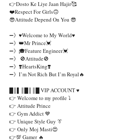
👉Dosto Ke Liye Jaan Hajir🥰
❤️Respect For Girls🙃
😎Attitude Depend On You 😎
➖》♥️Welcome to My World♥️
➖》👑Mr Prince💓
➖》🎓Feature Engineer💓
➖》 🚫Attitude🚫
➖》❣️HeartsKing❣️
➖》I’m Not Rich But I’m Royal🔥
█║▌║█║║█ VIP ACCOUNT ♥️
👉 Welcome to my profile ⤵️
👉 Attitude Prince
👉 Gym Addict 💙
👉 Unique Style Guy 👔
👉 Only Moj Masti😍
👉💯 Gamer 🔥