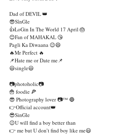
Dad of DEVIL 👑
😎SînGle
👍LoGin In The World 17 April 🎂
😊Fan of MAHAKAL 😘
Pagli Ka Diwaana 😉😄
🔥Mr Perfect 🔥
📌Hate me or Date me📌
😃single😃
📷photoholic📷
🍟 foodie 🍕
😎 Photography lover 📷™ 🔵
👉Official account👑
😎SinGle
😉U will find a boy better than
👉 me but U don’t find boy like me😃